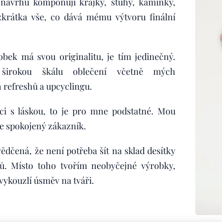
návrhů komponuji krajky, stuhy, kamínky,
 zkrátka vše, co dává mému výtvoru finální
bek má svou originalitu, je tím jedinečný.
 širokou škálu oblečení včetně mých
 refreshů a upcyclingu.
ci s láskou, to je pro mne podstatné. Mou
e spokojený zákazník.
ědčená, že není potřeba šít na sklad desítky
ů. Místo toho tvořím neobyčejné výrobky,
vykouzlí úsměv na tváři.