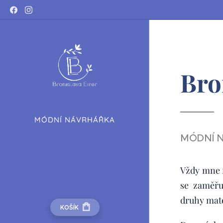
Bro
MÓDNÍ NÁVRHÁŘKA
MÓDNÍ 
Vždy mne f
se zaměřu
druhy mate
KOŠÍK