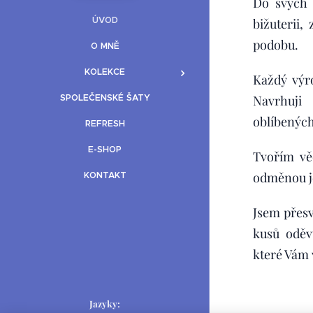
Do svých 
ÚVOD
bižuterii,
podobu.
O MNĚ
KOLEKCE
Každý výro
SPOLEČENSKÉ ŠATY
Navrhuji
oblíbených
REFRESH
E-SHOP
Tvořím vě
odměnou j
KONTAKT
Jsem přesv
kusů oděv
které Vám 
Jazyky