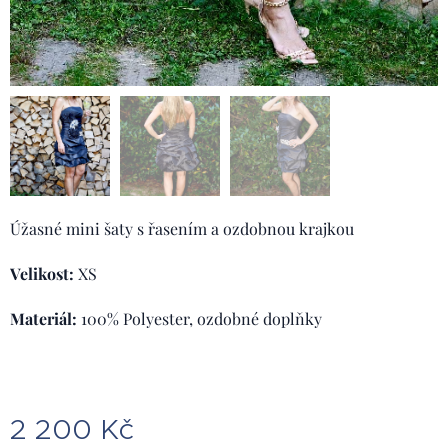
Úžasné mini šaty s řasením a ozdobnou krajkou
Velikost:
XS
Materiál:
100% Polyester, ozdobné doplňky
2 200
Kč